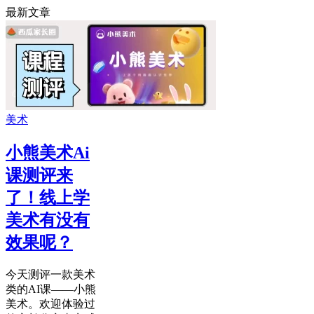
最新文章
美术
小熊美术Ai
课测评来
了！线上学
美术有没有
效果呢？
今天测评一款美术
类的AI课——小熊
美术。欢迎体验过